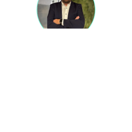
Tomasz Bak
Business Development Director
GreenLoggy
Rafał Kazimierczak