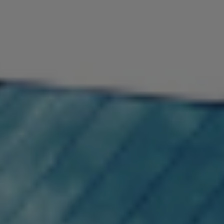
EN
PL